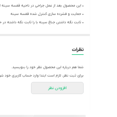
• این محصول بعد از عمل جراحی در ناحیه قفسه سینه ا
• حمایت و فشرده سازی كنترل شده قفسه سینه
• ثابت نگه داشتن جناغ سینه با را ثابت نگه داشته در ح
موارد استفاده:
• پس از بعد جراحی قفسه سينه و قلب
• برای تسکین دردهای بعد پس از عمل جراحی يا عوارض 
نظرات
نکات پیشنهادی:
شما هم درباره این محصول نظر خود را بنویسید.
• حمايت كننده قفسه سينه مدت زمان استفاده پوشيد
برای ثبت نظر، لازم است ابتدا وارد حساب کاربری خود شو
• در صورتی که این محصول توسط افراد دارای بیماری‌ها
افزودن نظر
• این محصول را با آب سرد شسته و از فشردن و چنگ زدن
• برای تمیز کردن این محصول از مواد شوینده سخت و الک