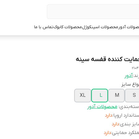
ولات آدور
محصولات اسپنکوژل
محصولات کابوک
تماس با ما
مایت کننده قفسه سینه
2104
ند:
آدور
واع سایز
XL
L
M
S
ته‌بندی
:
محصولات آدور
تاندارد اروپا
:
دارد
یز بندی
:
دارد
لکرد حمایتی
:
دارد