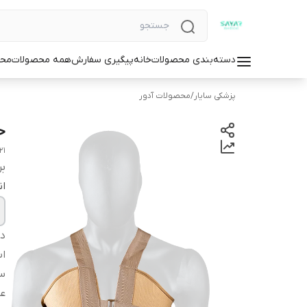
دسته‌بندی محصولات
خانه
پیگیری سفارش
همه محصولات
محص
پزشکی سایار
/
محصولات آدور
ح
21
بر
ان
دس
اس
سا
عم