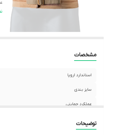
عم
ق
ن
مشخصات
استاندارد اروپا
سایز بندی
عملکرد حمایتی
عملکرد درمانی و ورزشی
توضیحات
قابلیت شست و شو