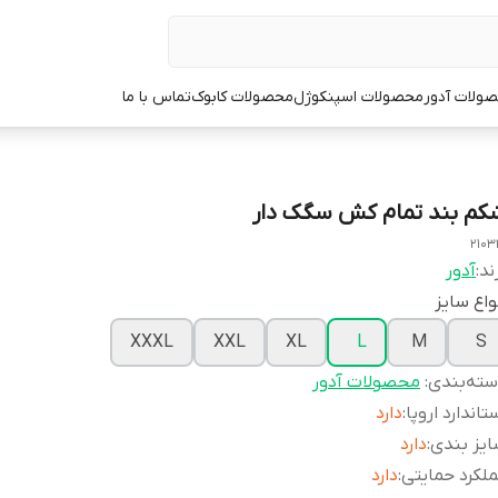
ولات آدور
محصولات اسپنکوژل
محصولات کابوک
تماس با ما
کم بند تمام کش سگک دار
2103
ند:
آدور
واع سایز
XXXL
XXL
XL
L
M
S
ته‌بندی
:
محصولات آدور
تاندارد اروپا
:
دارد
یز بندی
:
دارد
لکرد حمایتی
:
دارد