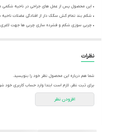
• این محصول پس از عمل های جراحی در ناحیه شکمی مورد
• شکم بند تمام کش سگک دار از افتادگی عضلات ناحیه 
• چربی سوزی شکم و فشرده سازی چربی ها جهت لاغری
• حمایت از عضلات داخلی ناحیه شکمی، فرم دهی و تسر
• حمایت کننده ناحیه کمری ستون فقرات
• جلوگیری از افتادگی عضلات ناحیه شکمی
نظرات
موارد استفاده:
شما هم درباره این محصول نظر خود را بنویسید.
• پس از زایمان و جراحی ناحیه شکمی
برای ثبت نظر، لازم است ابتدا وارد حساب کاربری خود شو
• درمان کمردرد های خفیف
افزودن نظر
• جلوگیری از کشش ماهیچه ایی یا رگ به رگ شدن لیگام
نکات پیشنهادی:
• در صورتی که این محصول توسط افراد دارای بیماری‌ها