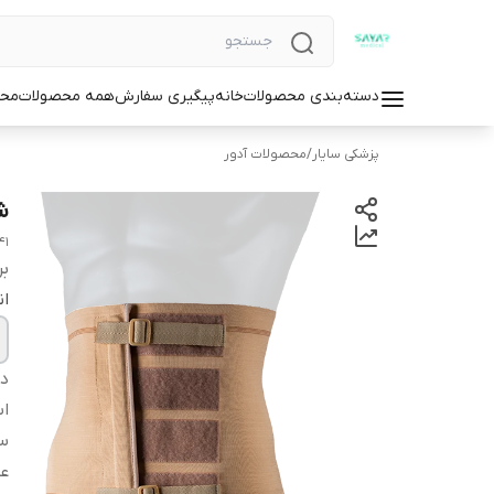
دسته‌بندی محصولات
خانه
پیگیری سفارش
همه محصولات
محص
پزشکی سایار
/
محصولات آدور
ش
41
بر
ان
دس
اس
سا
عم