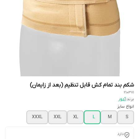
شکم بند تمام کش قابل تنظیم (بعد از زایمان)
210371
برند:
آدور
انواع سایز
XXXL
XXL
XL
L
M
S
دارد