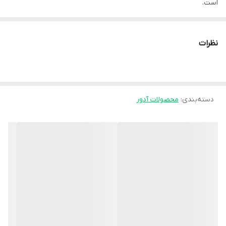
است.
• چربی سوزی شکم و فشرده سازی چربی ها جهت لاغری
• حمایت از عضلات داخلی ناحیه شکمی، فرم دهی و تسریع شکل گیری
نظرات
پوست شکم و پهلو ها بعد از عمل جراحی
• حمایت کننده ناحیه کمری ستون فقرات
• جلوگیری از افتادگی عضلات ناحیه شکمی
دسته‌بندی
:
محصولات آدور
موارد استفاده:
• پس از زایمان و جراحی ناحیه شکمی
• درمان کمردرد های خفیف
• جلوگیری از کشش ماهیچه ایی یا رگ به رگ شدن لیگامان های کمر
نکات پیشنهادی:
• در صورتی که این محصول توسط افراد دارای بیماری‌های پوستی