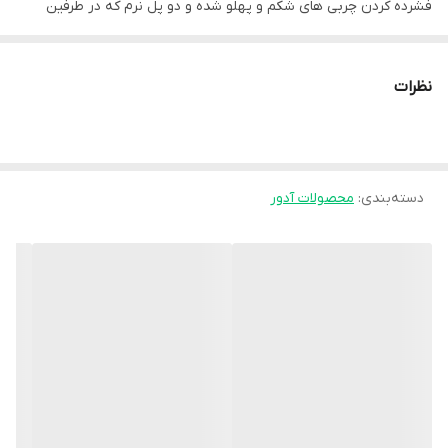
فشرده کردن چربی های شکم و پهلو شده و دو پل نرم که در طرفین
ستون فقرات قرار می گیرند از سرخوردن وجمع شدن شکم بند در زمان
استفاده جلوگیری می کنند.
نظرات
• چربی سوزی شکم و فشرده سازی چربی ها جهت لاغری
• حمایت از عضلات داخلی ناحیه شکمی، فرم دهی و تسریع شکل گیری
پوست شکم و پهلو ها بعد از عمل جراحی
دسته‌بندی
:
محصولات آدور
• حمایت کننده ناحیه کمری ستون فقرات
• جلوگیری از افتادگی عضلات ناحیه شکمی
موارد استفاده:
• پس از زایمان و جراحی ناحیه شکمی
• درمان کمردرد های خفیف
• جلوگیری از کشش ماهیچه ای یا رگ به‌ رگ شدن لیگامان های کمر