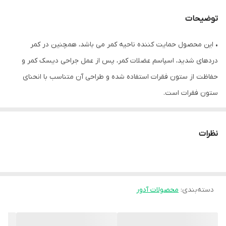
عملکرد درمانی و
دارد
ورزشی
توضیحات
قابلیت شست و شو
بصورت پیشنهاد شده
• این محصول حمایت کننده ناحیه کمر می باشد، همچنین در کمر
دردهای شدید، اسپاسم عضلات کمر، پس از عمل جراحی دیسک کمر و
حفاظت از ستون فقرات استفاده شده و طراحی آن متناسب با انحنای
ستون فقرات است.
کمربند طبی سخت صادراتی ویژه
• حمایت ناحیه کمر به وسیله بند های چسبی سه گانه قابل تنظیم
نظرات
• ثابت نگه دارنده ستون فقرات و محدود کننده دامنه حرکتی ناحیه
کمری ستون فقرات به کمک آتل
• ایجاد گرمای موضعی برای تسکین درد
دسته‌بندی
:
محصولات آدور
• تهیه شده از پارچه ی ویژه برای تهویه مناسب و جلوگیری از تعریق
• طراحی مناسب با انحنای ستون فقرات
• کاهش فشار موضعی و نیرو های جانبی و کششی روی مهره های کمری