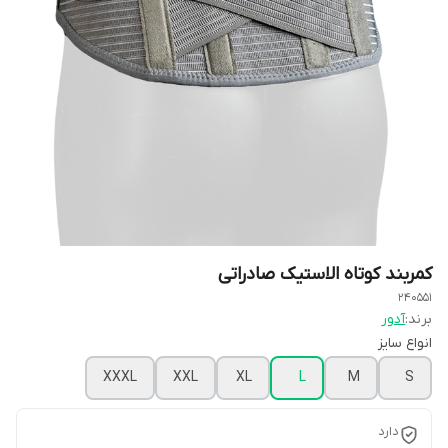
کمربند کوتاه الاستیک صادراتی
240551
برند:
آدور
انواع سایز
XXXL
XXL
XL
L
M
S
دارد