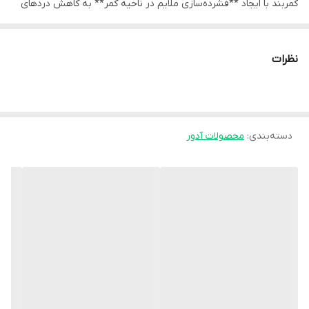
کمربند با ایجاد **فشرده‌سازی ملایم در ناحیه کمر** به کاهش دردهای
عضلانی، افزایش ثبات ستون فقرات و جلوگیری از حرکات نامناسب کمر
کمک می‌کند.
نظرات
طراحی کوتاه و انعطاف‌پذیر این محصول باعث می‌شود کاربر بتواند
به‌راحتی آن را در طول روز و حتی زیر لباس استفاده کند. خاصیت
کشسانی پارچه نیز امکان **انطباق کامل با فرم بدن** را فراهم کرده و
دسته‌بندی
:
محصولات آدور
بدون محدود کردن شدید حرکت، حمایت مناسبی از عضلات کمر ایجاد
می‌کند.
### ویژگی‌های کلیدی
- **جنس الاستیک باکیفیت:** ایجاد فشرده‌سازی مناسب برای حمایت از
عضلات کمر.
- **طراحی کوتاه و سبک:** مناسب استفاده روزمره و قابل استفاده زیر
لباس.
- **استاندارد صادراتی:** تولید با کیفیت بالا و دوام مناسب.