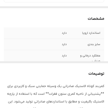
مشخصات
استاندارد اروپا
دارد
سایز بندی
دارد
عملکرد درمانی و
دارد
ورزشی
عملکرد حمایتی
دارد
توضیحات
قابلیت شست و شو
بصورت پیشنهاد شده
کمربند کوتاه الاستیک صادراتی یک وسیله حمایتی سبک و کاربردی برای
**پشتیبانی از ناحیه کمری ستون فقرات** است که با استفاده از پارچه
الاستیک باکیفیت و مطابق با استانداردهای صادراتی تولید می‌شود. این