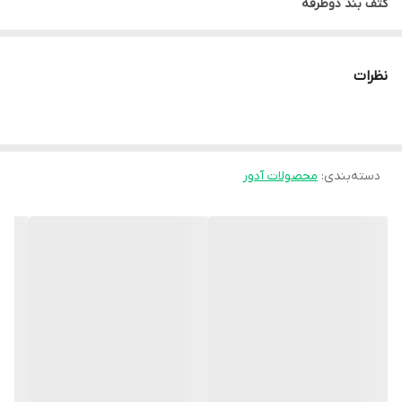
کتف بند دوطرفه
• حمایت دوطرفه از ناحیه کتف و استخوان ترقوه
• ایجادگرمای موضعی جهت تسکین درد
نظرات
• قرار گرفتن ناحیه کتف در وضعیت آناتومیکی صحیح به وسیله بندهای
شانه ای و 2 آتل در قسمت پشتی
• پد های شانه ای فوم دار
دسته‌بندی
:
• نوار های قابل تنظیم
محصولات آدور
• امکان استفاده طولانی به علت جنس الاستیکی ویژه، عبور جریان هوا و
عدم تعریق
موارد استفاده :
• جلوگیری از افتادگی شانه ها
• اصلاح عادت غلط نشستن
• محافظت از ستون فقرات در برابر ضربه