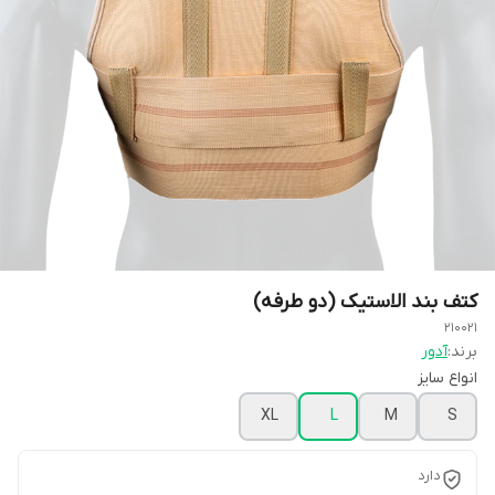
کتف بند الاستیک (دو طرفه)
210021
برند:
آدور
انواع سایز
XL
L
M
S
دارد