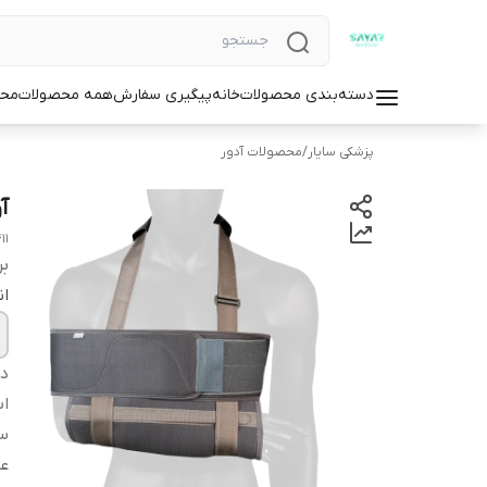
دسته‌بندی محصولات
خانه
پیگیری سفارش
همه محصولات
محص
پزشکی سایار
/
محصولات آدور
آ
11
بر
ان
دس
اس
سا
عم