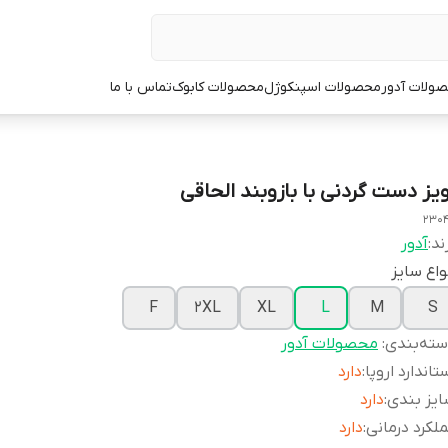
ولات آدور
محصولات اسپنکوژل
محصولات کابوک
تماس با ما
ویز دست گردنی با بازوبند الحاقی
2304
ند:
آدور
واع سایز
F
2XL
XL
L
M
S
ته‌بندی
:
محصولات آدور
تاندارد اروپا
:
دارد
یز بندی
:
دارد
لکرد درمانی
:
دارد