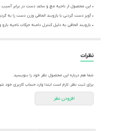
• این محصول از ناحیه مچ و ساعد دست در برابر آسیب
• آویز دست گردنی با بازوبند الحاقی وزن دست را به 
• بازوبند الحاقی به دلیل کنترل دامنه حرکات ناحیه با
• زاویه قرار دادن آرنج می بایست حتماً زیر نظر پزشک با
آویزدست گردنی با بازوبند الحاقی
• محفاظت و حمایت از ناحیه ساعد و مچ دست
نظرات
• تسکین درد و تورم به وسیله بند قابل تنظیم زاویه آر
• طراحی مناسب با فرم آناتومیکی بدن
شما هم درباره این محصول نظر خود را بنویسید.
• انتقال وزن دست به گردن
برای ثبت نظر، لازم است ابتدا وارد حساب کاربری خود شو
• محدود کننده دامنه حرکتی ناحیه آرنج و بازو و حمایت
افزودن نظر
موارد استفاده :
• پس از عمل جراحی
• صدمات بافت نرم و دررفتگی ناحیه شانه