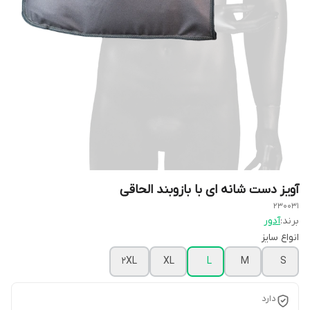
آویز دست شانه ای با بازوبند الحاقی
230031
برند:
آدور
انواع سایز
2XL
XL
L
M
S
دارد