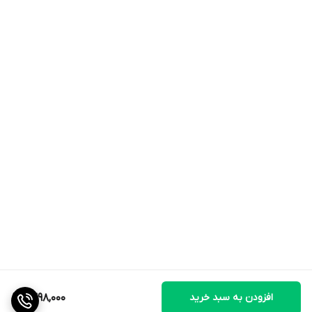
- بازوبند الحاقی را دور بازو بسته و به بدنه اسلینگ متصل کنید تا بازو
به تنه نزدیک بماند.
- برای پوست‌های حساس، استفاده روی لباس نخی توصیه می‌شود.
- در صورت افزایش درد، بی‌حسی یا تغییر رنگ انگشتان، دستگاه را فوراً
شل کرده و با پزشک مشورت کنید.
مراقبت و شست‌وشو:
- شست‌وشوی دستی با آب سرد و مایع ملایم؛ از سفیدکننده و
خشکشویی استفاده نشود.
- قبل از شست‌وشو چسب‌ها را ببندید. در سایه و روی سطح صاف خشک
شود. اتوکشی نشود.
افزودن به سبد خرید
1,398,000