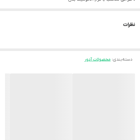
• انتقال وزن دست به گردن
• تسکین درد و تورم به وسیله بند قابل تنظیم
نظرات
موارد استفاده :
• شکستگی و رگ به رگ شدن
دسته‌بندی
:
• ضرب دیدگی شدید
محصولات آدور
• جلوگیری از اعمال فشار به مفصل مچ، استخوان ساعد و بازو
نکات پیشنهادی:
• در صورتی که این محصول توسط افراد دارای بیماری های پوستی
استفاده گردیده است، نباید توسط فرد دیگری مورد استفاده مجدد قرار
گیرد .
• این محصول را با آب سرد شسته و از فشردن و چنگ زدن آن اجتناب
نمایید .