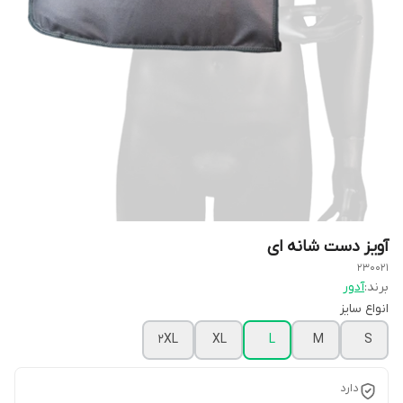
آویز دست شانه ای
230021
برند:
آدور
انواع سایز
2XL
XL
L
M
S
دارد