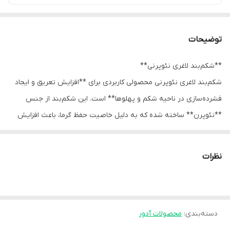
توضیحات
**شکم‌بند لاغری نئوپرنی**
شکم‌بند لاغری نئوپرنی محصولی کاربردی برای **افزایش تعریق و ایجاد
فشرده‌سازی در ناحیه شکم و پهلوها** است. این شکم‌بند از جنس
**نئوپرن** ساخته شده که به دلیل خاصیت حفظ گرما، باعث افزایش
دمای موضعی در ناحیه شکم شده و در هنگام فعالیت‌های روزانه یا
ورزشی به تعریق بیشتر کمک می‌کند.
نظرات
ساختار انعطاف‌پذیر و طراحی ارگونومیک این محصول باعث می‌شود
به‌خوبی با فرم بدن هماهنگ شده و بدون ایجاد محدودیت در حرکت،
حمایت مناسبی از عضلات شکمی فراهم کند. همچنین این شکم‌بند به
دسته‌بندی
:
محصولات آدور
بهبود فرم ظاهری شکم و پهلوها کمک کرده و می‌تواند در برنامه‌های