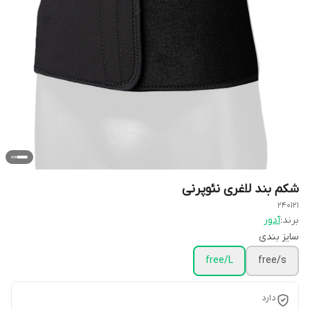
شکم بند لاغری نئوپرنی
240121
برند:
آدور
سایز بندی
free/L
free/s
دارد