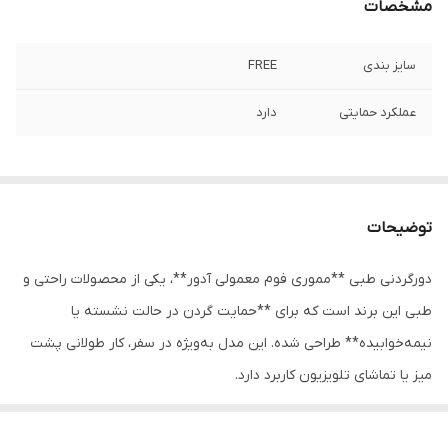
مشخصات
سایز بندی
FREE
عملکرد حمایتی
دارد
توضیحات
دورگردنی طبی **مموری فوم معمولی آدور**، یکی از محصولات راحتی و
طبی این برند است که برای **حمایت گردن در حالت نشسته یا
نیمه‌خوابیده** طراحی شده. این مدل به‌ویژه در سفر، کار طولانی پشت
میز یا تماشای تلویزیون کاربرد دارد.
🟣 معرفی کلی
**دورگردنی مموری‌فوم آدور (مدل معمولی)**