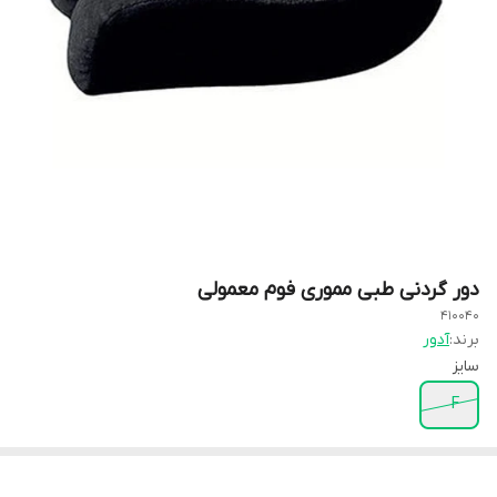
دور گردنی طبی مموری فوم معمولی
410040
برند:
آدور
سایز
F