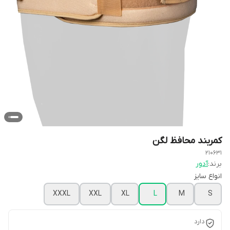
کمربند محافظ لگن
210631
برند:
آدور
انواع سایز
XXXL
XXL
XL
L
M
S
دارد