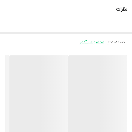
کمک می‌کند.
نظرات
طراحی ارگونومیک و استفاده از متریال نرم و مقاوم باعث می‌شود کمربند
محافظ لگن برای **استفاده روزمره، دوران نقاهت پس از آسیب یا
جراحی** و حتی برای پیشگیری از آسیب در فعالیت‌های سبک و ورزشی
دسته‌بندی
:
محصولات آدور
مناسب باشد. این محصول معمولاً به‌گونه‌ای طراحی می‌شود که **حرکت
طبیعی بدن را کاملاً محدود نکند** اما از حرکات ناگهانی و دردناک
جلوگیری نماید.
### ویژگی‌های کلیدی
- **حمایت مؤثر از ناحیه لگن و مفصل ران:** افزایش ثبات و کاهش
فشار روی مفاصل.
- **فشرده‌سازی یکنواخت:** کمک به کاهش درد، التهاب و احساس
ناپایداری لگن.
- **جنس نرم و سازگار با بدن:** راحت برای استفاده طولانی‌مدت بدون
ایجاد حساسیت پوستی.