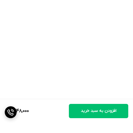
هدفمند و راحت از ناحیه لگن** نیاز دارند. این محصول با ایجاد ثبات و
کاهش فشار، به بهبود کیفیت حرکت و کاهش درد کمک کرده و می‌تواند
نقش مؤثری در روند درمان و پیشگیری از آسیب ایفا کند.
افزودن به سبد خرید
1,348,000