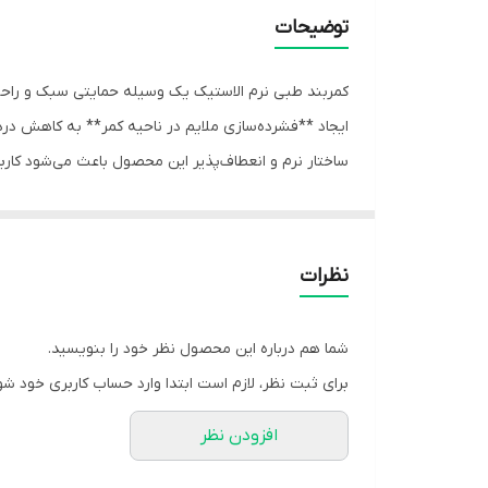
توضیحات
کمربند طبی نرم الاستیک یک وسیله حمایتی سبک و راحت 
ایجاد **فشرده‌سازی ملایم در ناحیه کمر** به کاهش
ساختار نرم و انعطاف‌پذیر این محصول باعث می‌شود کارب
الاستیک نیز امکان **انطباق کامل با فرم بدن** را فراهم 
### ویژگی‌های کلیدی
- **پارچه الاستیک نرم و انعطاف‌پذیر:** ایجاد فشار ملا
نظرات
- **طراحی سبک و راحت:** مناسب برای استفاده روزانه 
- **فشرده‌سازی یکنواخت:** کمک به کاهش درد و خس
شما هم درباره این محصول نظر خود را بنویسید.
- **بند چسبی قابل تنظیم:** تنظیم میزان فشار متناسب ب
برای ثبت نظر، لازم است ابتدا وارد حساب کاربری خود شو
- **تهویه مناسب پارچه:** کاهش تعریق در استفاده طو
افزودن نظر
### موارد کاربرد
- **کمردردهای خفیف و عضلانی**