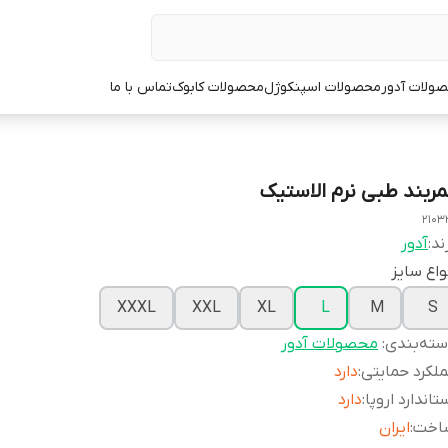
ولات آدور
محصولات اسپنکوژل
محصولات کابوک
تماس با ما
مربند طبی نرم الاستیک
2103
ند:
آدور
واع سایز
XXXL
XXL
XL
L
M
S
ته‌بندی
:
محصولات آدور
لکرد حمایتی
:
دارد
تاندارد اروپا
:
دارد
اخت
:
ایران