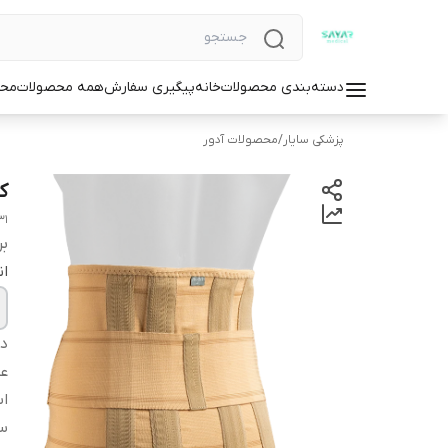
دسته‌بندی محصولات
خانه
پیگیری سفارش
همه محصولات
محص
پزشکی سایار
/
محصولات آدور
ک
31
بر
ان
دس
عم
اس
س