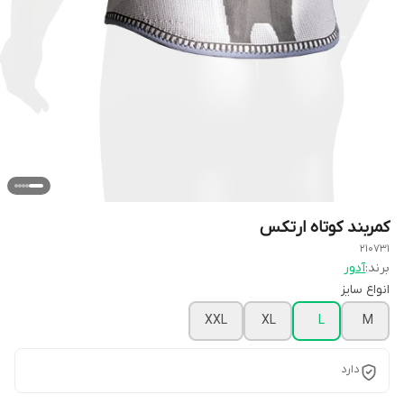
کمربند کوتاه ارتکس
210731
برند:
آدور
انواع سایز
XXL
XL
L
M
دارد