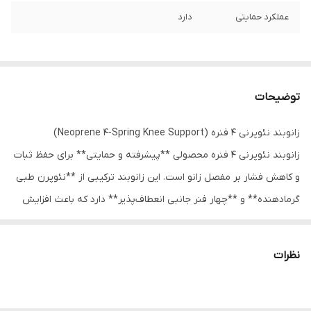
عملکرد حمایتی
دارد
توضیحات
زانوبند نئوپرنی ۴ فنره (Neoprene 4‑Spring Knee Support)
زانوبند نئوپرنی ۴ فنره محصولی **پیشرفته و حمایتی** برای حفظ ثبات
و کاهش فشار بر مفصل زانو است. این زانوبند ترکیبی از **نئوپرن طبی
گرمادهنده** و **چهار فنر جانبی انعطاف‌پذیر** دارد که باعث افزایش
پایداری زانو و کاهش حرکات ناخواسته در راستای جانبی (مدیال و لترال)
می‌شود. چنین ساختاری برای کسانی که از **درد زانو، بی‌ثباتی و
نظرات
آسیب‌های خفیف تا متوسط رباطی** رنج می‌برند بسیار مفید است.
فنرهای جانبی داخل زانوبند، در دو سمت زانو (چپ و راست) تعبیه
شده‌اند و به هنگام حرکت، نیروی فشاری را به شکل کنترل‌شده توزیع