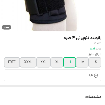
زانوبند نئوپرنی 4 فنره
310131
برند:
آدور
انواع سایز
FREE
XXXL
XXL
XL
L
M
S
دارد
مشخصات