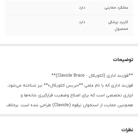
عملکرد حمایتی
دارد
کاربرد پزشکی
دارد
محصول
توضیحات
**قوزبند اداری (کلاویکال - Clavicle Brace)**
قوزبند اداری که با نام علمی **«بریس کلاویکال»** نیز شناخته می‌شود،
ابزاری تخصصی است که برای اصلاح وضعیت قرارگیری شانه‌ها و
همچنین حمایت از استخوان ترقوه (Clavicle) طراحی شده است. برخلاف
قوزبندهای حجیم، مدل «اداری» به گونه‌ای مهندسی شده است که بسیار
**سبک، ظریف و با قابلیت عبور جریان هوا** باشد؛ به طوری که کاربر
نظرات
بتواند به‌راحتی آن را در طول ساعات کاری، زیر لباس‌های معمولی بدون