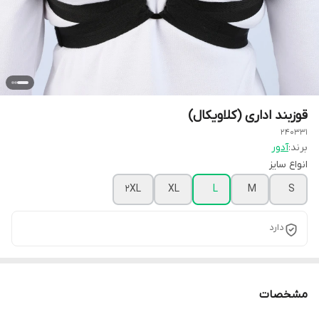
قوزبند اداری (کلاویکال)
240331
برند:
آدور
انواع سایز
2XL
XL
L
M
S
دارد
مشخصات