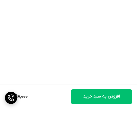
* **پیشگیری از ناهنجاری‌های قامتی:** جلوگیری از بدتر شدن وضعیت
ستون فقرات در افراد پشت‌میزنشین.
**جمع‌بندی:**
قوزبند اداری (کلاویکال) بهترین گزینه برای افرادی است که به **سلامت
قامت خود در محیط کار اهمیت می‌دهند.** این محصول با ترکیب کارایی
ارتوپدی و راحتی ظاهری، به شما کمک می‌کند تا بدون دغدغه از دیده
شدن بریس، وضعیت صحیح نشستن و ایستادن خود را در طول روز
حفظ کرده و از دردهای مزمن ستون فقرات پیشگیری کنید.
افزودن به سبد خرید
1,998,000