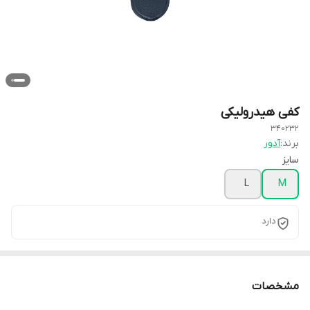
کفی هیدرولیکی
340232
برند:
آدور
سایز
L
M
دارد
مشخصات