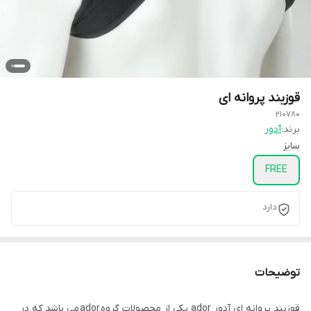
قوزبند پروانه ای
210780
برند:
آدور
سایز
FREE
دارد
توضیحات
قوزبند پروانه ای آدور ador یکی از محصولات گروه ador می باشد که در