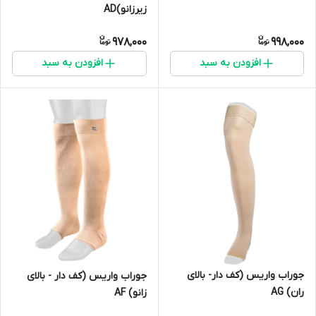
زیرزانو)AD
978,000
998,000
افزودن به سبد
افزودن به سبد
جوراب واریس (کف دار- بالای
جوراب واریس (کف دار - بالای
ران) AG
زانو) AF