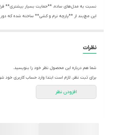
نسبت به مدل‌های ساده، **حمایت بسیار بیشتری** فراهم 
این مچ‌بند از **پارچه نرم و کشی** ساخته شده که د
این آتل باعث می‌شود:
- مچ در **وضعیت استاندارد و ثابت** بماند
- حرکات خطرناک محدود شود
نظرات
- فشار از روی تاندون‌ها و رباط‌های مچ برداشته شود
به دلیل طراحی کودکانه، سایز، جنس و سختی آن برای سن
شما هم درباره این محصول نظر خود را بنویسید.
⭐ موارد کاربرد مچ‌بند آتل‌دار آدور برای کودکان
برای ثبت نظر، لازم است ابتدا وارد حساب کاربری خود شو
این محصول معمولاً برای موارد زیر توصیه می‌شود:
افزودن نظر
- **کشیدگی، رگ‌به‌رگ شدن یا التهاب تاندون‌های مچ**
- **آسیب‌های ناشی از زمین‌خوردگی** (مثل ضربه به 
- **بعد از باز شدن گچ** برای حمایت مرحله‌ای
- **سندروم تونل کارپ کودک** (نادر، اما گاهی دیده می
- **درد مچ ناشی از استفاده زیاد از موبایل/تبلت یا با