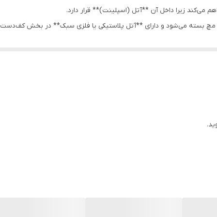
می‌کند زیرا داخل آن **آتل (اسپلینت)** قرار دارد.
ور مچ بسته می‌شود و دارای **آتل پلاستیکی یا فلزی سبک** در بخش کف‌دس
ین پایین کاملاً مناسب است.
ید.
کف دست)
‌شود)
زی‌های سنگین**