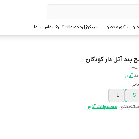
ولات آدور
محصولات اسپنکوژل
محصولات کابوک
تماس با ما
چ بند آتل دار کودکان
2500
ند:
آدور
یز
L
S
ته‌بندی
:
محصولات آدور