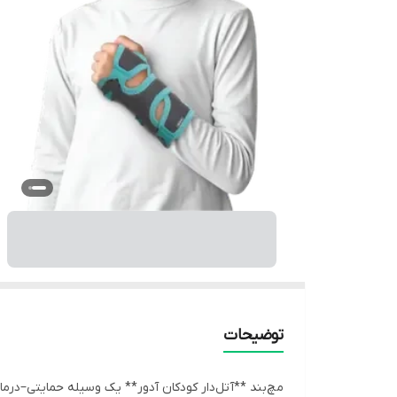
توضیحات
مچ‌بند **آتل‌دار کودکان آدور** یک وسیله حمایتی–درم