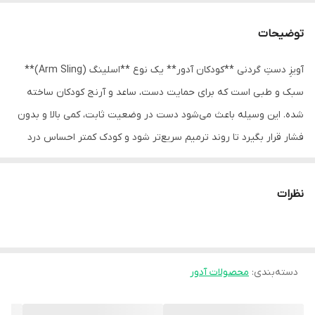
توضیحات
آویزِ دستِ گردنی **کودکان آدور** یک نوع **اسلینگ (Arm Sling)**
سبک و طبی است که برای حمایت دست، ساعد و آرنج کودکان ساخته
شده. این وسیله باعث می‌شود دست در وضعیت ثابت، کمی بالا و بدون
فشار قرار بگیرد تا روند ترمیم سریع‌تر شود و کودک کمتر احساس درد
کند.
🧒کیسه‌ای پارچه‌ای است که ساعد کودک داخل آن قرار می‌گیرد و با یک
نظرات
بند قابل تنظیم دور گردن قرار می‌گیرد.
این طراحی مخصوص **کودکان** است، بنابراین سبک، کوچک و راحت
است و با پوست حساس آنها سازگار می‌باشد.
دسته‌بندی
:
محصولات آدور
🩺 کاربردهای آویز دست کودکان آدور
برای موارد زیر استفاده می‌شود: