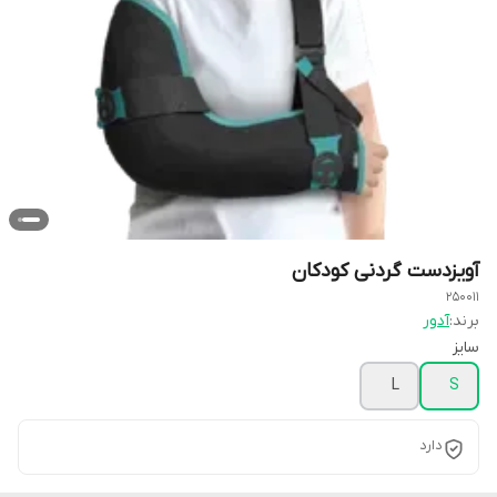
آویزدست گردنی کودکان
250011
برند:
آدور
سایز
L
S
دارد